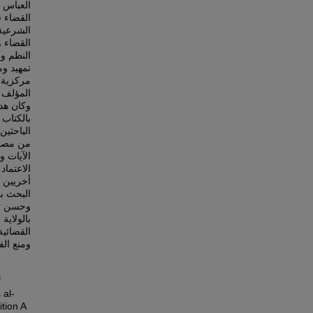
القضاء في
الشرعية 
القضاء و
النظم و
تمهيد وم
مركزية، 
المؤلف .
وكان هد
بالكتاب 
الباحثين
من مصاد
الآيات و
البحث ب،
وحسن تأل
بالولاية 
القضائي،
ومنع ا.
f
 al-
tion A