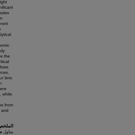
ight
nificant
putes
in
erent
e
ytical
demic
udy
ne the
tical
llows
rces,
ur’ānic
n
were
, while
ves from
, and
الملخص
يتناول ه