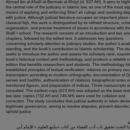
Aḥmad ibn al-Khalīl al-Barmakī al-Khūyī (d. 637 AH). It aims to highl
the central role of the judiciary in Islamic law, as one of the most sig
means of applying and enforcing Sharīʿah rulings and resolving dis
with justice. Although judicial literature occupies an important place 
classical fiqh, this work is distinguished by its refined structure, coh
organization, and precise treatment of issues in accordance with th
Shāfiʿī school. The research consists of an introduction and two anal
chapters, followed by the edited text. It addresses key questions
concerning scholarly attention to judiciary studies, the author’s aca
standing, and the book’s contribution to Islamic scholarship. The st
seeks to introduce the author and assess his scholarly rank, exami
book’s historical context and methodology, and produce a reliable cri
edition that benefits researchers and students. The methodology fo
established principles of textual verification: reliance on primary sou
transcription according to modern orthography, documentation of Q
verses and ḥadīths, authentication of citations, biographical notes o
mentioned figures, and preparation of indices. Three manuscripts 
consulted. The earliest copy (673 AH) was adopted as the base text
two later copies (732 AH and 746 AH) were used for collation and
correction. The study concludes that judicial authority in Islam deri
legitimate governance, aiming to resolve disputes, prevent disorder
uphold justice.
ذا البحث تحقيق باب أدب القضاء من كتاب «ينابيع العلوم » للإمام أبي