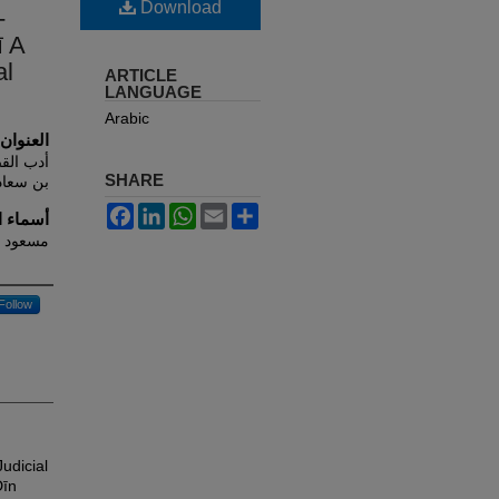
Download
-
ī A
al
ARTICLE
LANGUAGE
Arabic
العنوان
أدب القض
SHARE
بن سعاد)
Facebook
LinkedIn
WhatsApp
Email
Share
أسماء ال
مسعود ب
Follow
udicial
Dīn