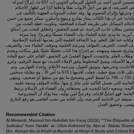
العباس شمس الدين أحمد بن الخليل البرمكي الخويي (ت 637 ه)، إبرازًًا لمنزلة
 الشريعة، إذ هو من أجلِِّ الأبواب نفعًًا وأعلاها أثرًًا في إظهار الأحكام
وتنزيلها وإلزام الخصوم بها. وقد حفلت المدونات الفقهية بالتأليف في
آدابه؛ غير أن هذا الكتاب يمتاز بفكرةٍٍ ومنهجٍٍ وأسلوبٍٍ مبتكر يجمع بين حسن
إحكام المسائل على طريقة السادة الشافعية. وتكونت خطة البحث من
بحثين يمثلان جانب الدراسة، ثم قسم التحقيق، وانطلق البحث من أسئلةٍٍ
أبرزه: ما مدى عناية العلماء بباب القضاء تصنيفًًا وتقريرًًا، وما منزلة
وكتابه عند أهل العلم، وما الإضافة العلمية التي يقدمها للمكتبة الإسلامية
ف البحث: التعريف بالمؤلف ومرتبته العلمية وموقف العلماء منه، والتعريف
وتاريخ تصنيفه ومنهجه، ثم إخراج هذا الباب تحقيقًًا علميًًا يليق بمكانته ويخدم
 وطلاب العلم. واعتمدت المنهجََ العلميََّ في التحقيق، القائم على جمع المادة
رها الأصيلة، ونسخ المخطوط وفق الإملاء الحديث مع ضبط الترقيم، وعزو
الأحاديث وتخريجها، وتوثيق النقول، وترجمة الأعلام، وإعداد الفهارس. وتم
الاعتماد على ثلاث نسخ خطية، جعلت أقدمها ( 673 ه) أص الًا ، مع مقابلة نسختين
أخريين ( 732 ه، 746 ه) لضبط النص وتصحيح ما يقع من سقطٍٍ أو تصحيف. وينتهي
الخاتمة التي تشمل التأكيد على نتائ ج منها: مكانة المؤلف وسعة علمه
يفه، وسعيه دائما للتجديد في مصنفاته، وأن القضاء في الإسلام يرتبط
العامة؛ فهو أصليٌٌّ للإمام، وفرعيٌٌّ لمن يولّّيه، مما يؤكد أن المشروعية
ة منبثقة عن الإمامة الشرعية، وأن الغاية من نصب القاضي هو رفع التنازع
لفوضى، وتحقيق العدل
Recommended Citation
Al-Meserdi, Masoud bin Abdullah bin Faraj (2026) "“The Etiquette o
Judiciary” from
Yanābīʿ al-ʿUlūm
Authored by: Abū al-ʿAbbās Shams
Dīn, Aḥmad ibn al-Khalīl al-Barmakī al-Khūyī A Study and Critical Edi