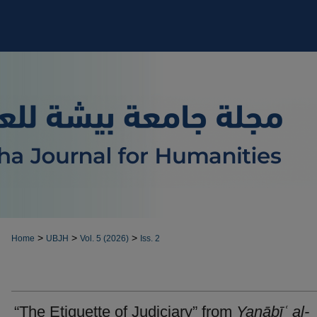
>
>
>
Home
UBJH
Vol. 5 (2026)
Iss. 2
“The Etiquette of Judiciary” from
Yanābīʿ al-