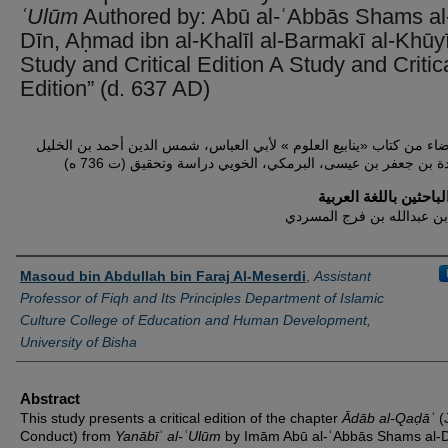
ʿUlūm
Authored by: Abū al-ʿAbbās Shams al
Dīn, Aḥmad ibn al-Khalīl al-Barmakī al-Khūy
Study and Critical Edition A Study and Critic
Edition” (d. 637 AD)
اء من كتاب «ينابيع العلوم » لأبي العباس، شمس الدين أحمد بن الخليل
ة بن جعفر بن عيسى، البرمكي، الخويي دراسة وتحقيق (ت 736 ه
باحثين باللغة العربية
ن عبدالله بن فرج المسردي
Authors
Masoud bin Abdullah bin Faraj Al-Meserdi
,
Assistant
Professor of Fiqh and Its Principles Department of Islamic
Culture College of Education and Human Development,
University of Bisha
Abstract
This study presents a critical edition of the chapter
Ādāb al-Qaḍāʾ
(J
Conduct) from
Yanābīʿ al-ʿUlūm
by Imām Abū al-ʿAbbās Shams al-