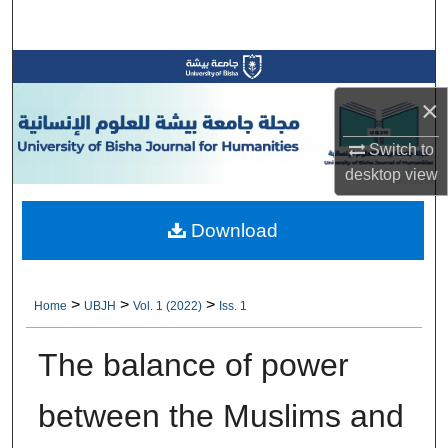
Search
Browse Collections
×
My Account
Switch to
About
desktop
view
Digital Commons Network™
Download
>
>
>
Home
UBJH
Vol. 1 (2022)
Iss. 1
The balance of power
between the Muslims and